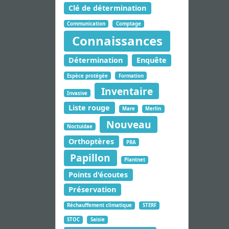
Clé de détermination
Communication
Comptage
Connaissances
Détermination
Enquête
Espèce protégée
Formation
Inventaire
Invasive
Liste rouge
Mare
Merlin
Nouveau
Noctuidae
Orthoptères
PRA
Papillon
Plantnet
Points d'écoutes
Préservation
Réchauffement climatique
STERF
STOC
Saisie