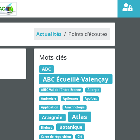
Actualités
Points d'écoutes
Mots-clés
ABC
ABC Écueillé-Valençay
ABIC Val de l'Indre Brenne
Allergie
Ambroisie
Apiformes
Apoïdes
Application
Arachnologie
Atlas
Araignée
Botanique
Birdnet
Carte de répartition
Clé