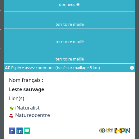
données
territoire maillé
territoire maillé
territoire maillé
AC
Espèce assez commune (basé sur maillage 5 km)
Nom français :
Leste sauvage
Lien(s) :
iNaturalist
Natureocentre