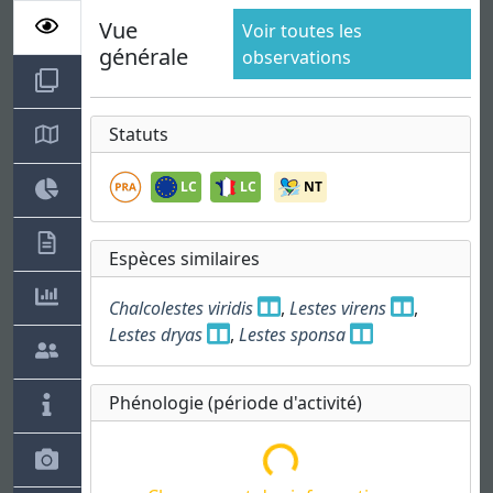
Vue
Voir toutes les
générale
observations
Statuts
LC
LC
NT
Espèces similaires
Chalcolestes viridis
,
Lestes virens
,
Lestes dryas
,
Lestes sponsa
Phénologie (période d'activité)
Chargement des informations...